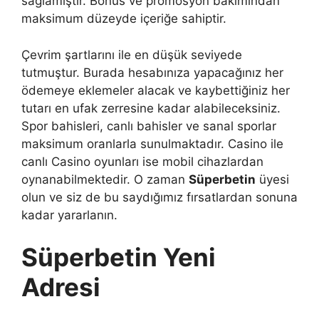
sağlamıştır. Bonus ve promosyon bakımından
maksimum düzeyde içeriğe sahiptir.
Çevrim şartlarını ile en düşük seviyede
tutmuştur. Burada hesabınıza yapacağınız her
ödemeye eklemeler alacak ve kaybettiğiniz her
tutarı en ufak zerresine kadar alabileceksiniz.
Spor bahisleri, canlı bahisler ve sanal sporlar
maksimum oranlarla sunulmaktadır. Casino ile
canlı Casino oyunları ise mobil cihazlardan
oynanabilmektedir. O zaman
Süperbetin
üyesi
olun ve siz de bu saydığımız fırsatlardan sonuna
kadar yararlanın.
Süperbetin Yeni
Adresi