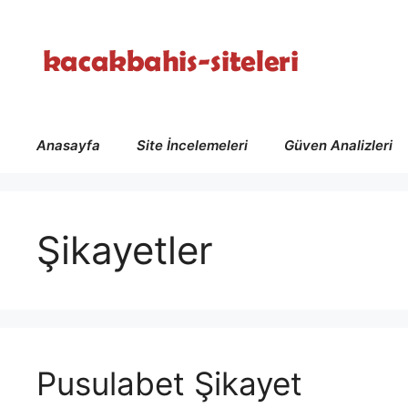
İçeriğe
atla
Anasayfa
Site İncelemeleri
Güven Analizleri
Şikayetler
Pusulabet Şikayet