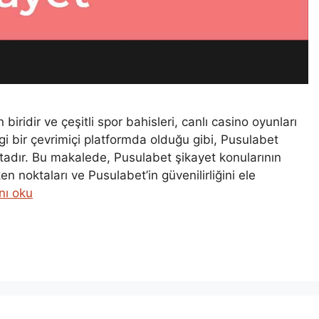
biridir ve çeşitli spor bahisleri, canlı casino oyunları
i bir çevrimiçi platformda olduğu gibi, Pusulabet
tadır. Bu makalede, Pusulabet şikayet konularının
 noktaları ve Pusulabet’in güvenilirliğini ele
nı oku