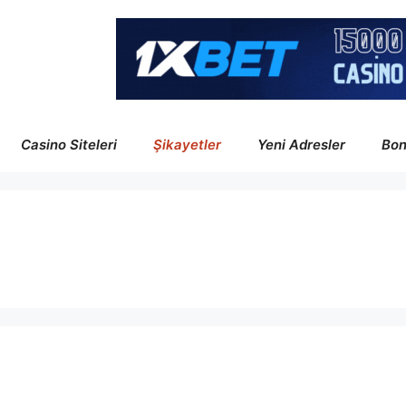
Casino Siteleri
Şikayetler
Yeni Adresler
Bon