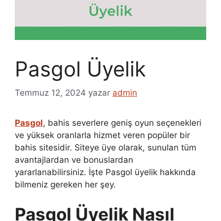
Pasgol Üyelik
Temmuz 12, 2024
yazar
admin
Pasgol
, bahis severlere geniş oyun seçenekleri
ve yüksek oranlarla hizmet veren popüler bir
bahis sitesidir. Siteye üye olarak, sunulan tüm
avantajlardan ve bonuslardan
yararlanabilirsiniz. İşte Pasgol üyelik hakkında
bilmeniz gereken her şey.
Pasgol Üyelik Nasıl