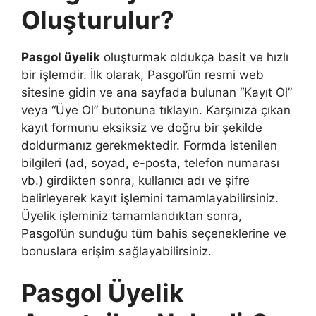
Oluşturulur?
Pasgol üyelik
oluşturmak oldukça basit ve hızlı
bir işlemdir. İlk olarak, Pasgol’ün resmi web
sitesine gidin ve ana sayfada bulunan “Kayıt Ol”
veya “Üye Ol” butonuna tıklayın. Karşınıza çıkan
kayıt formunu eksiksiz ve doğru bir şekilde
doldurmanız gerekmektedir. Formda istenilen
bilgileri (ad, soyad, e-posta, telefon numarası
vb.) girdikten sonra, kullanıcı adı ve şifre
belirleyerek kayıt işlemini tamamlayabilirsiniz.
Üyelik işleminiz tamamlandıktan sonra,
Pasgol’ün sunduğu tüm bahis seçeneklerine ve
bonuslara erişim sağlayabilirsiniz.
Pasgol Üyelik