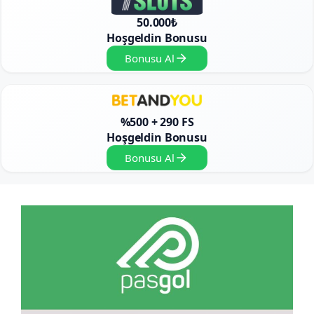
50.000₺
Hoşgeldin Bonusu
Bonusu Al
%500 + 290 FS
Hoşgeldin Bonusu
Bonusu Al