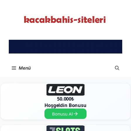
İçeriğe
atla
Menü
50.000₺
Hoşgeldin Bonusu
Bonusu Al