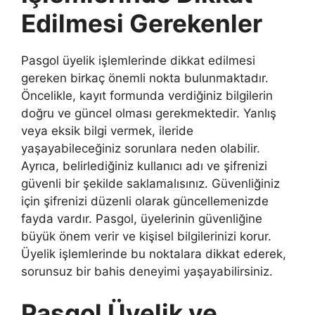
Edilmesi Gerekenler
Pasgol üyelik işlemlerinde dikkat edilmesi
gereken birkaç önemli nokta bulunmaktadır.
Öncelikle, kayıt formunda verdiğiniz bilgilerin
doğru ve güncel olması gerekmektedir. Yanlış
veya eksik bilgi vermek, ileride
yaşayabileceğiniz sorunlara neden olabilir.
Ayrıca, belirlediğiniz kullanıcı adı ve şifrenizi
güvenli bir şekilde saklamalısınız. Güvenliğiniz
için şifrenizi düzenli olarak güncellemenizde
fayda vardır. Pasgol, üyelerinin güvenliğine
büyük önem verir ve kişisel bilgilerinizi korur.
Üyelik işlemlerinde bu noktalara dikkat ederek,
sorunsuz bir bahis deneyimi yaşayabilirsiniz.
Pasgol Üyelik ve