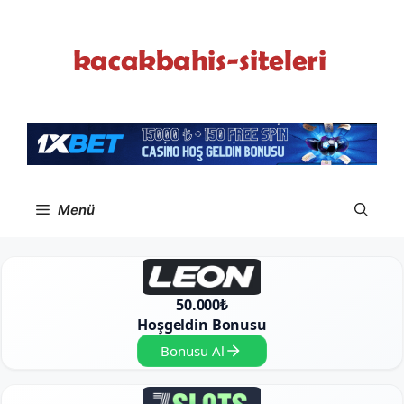
İçeriğe
atla
Menü
50.000₺
Hoşgeldin Bonusu
Bonusu Al