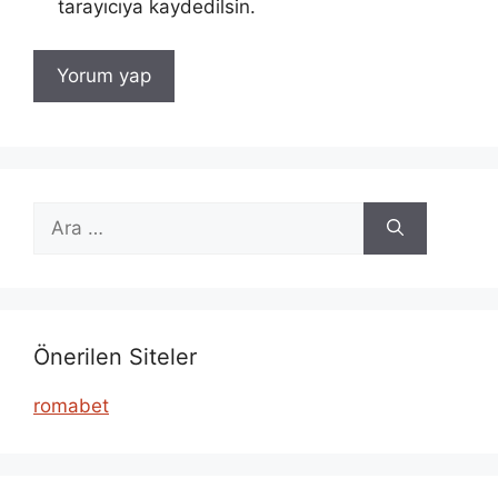
tarayıcıya kaydedilsin.
için
ara
Önerilen Siteler
romabet