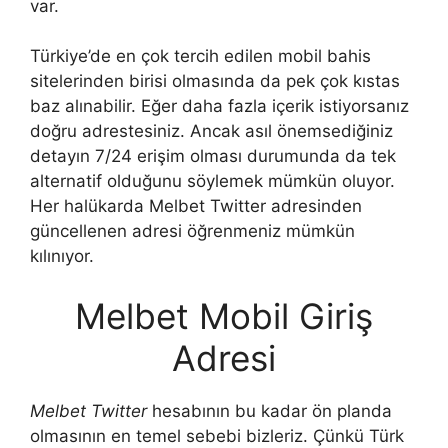
var.
Türkiye’de en çok tercih edilen mobil bahis
sitelerinden birisi olmasında da pek çok kıstas
baz alınabilir. Eğer daha fazla içerik istiyorsanız
doğru adrestesiniz. Ancak asıl önemsediğiniz
detayın 7/24 erişim olması durumunda da tek
alternatif olduğunu söylemek mümkün oluyor.
Her halükarda Melbet Twitter adresinden
güncellenen adresi öğrenmeniz mümkün
kılınıyor.
Melbet Mobil Giriş
Adresi
Melbet Twitter
hesabının bu kadar ön planda
olmasının en temel sebebi bizleriz. Çünkü Türk