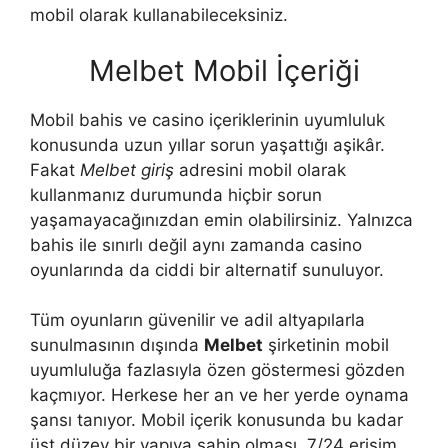
mobil olarak kullanabileceksiniz.
Melbet Mobil İçeriği
Mobil bahis ve casino içeriklerinin uyumluluk
konusunda uzun yıllar sorun yaşattığı aşikâr.
Fakat
Melbet giriş
adresini mobil olarak
kullanmanız durumunda hiçbir sorun
yaşamayacağınızdan emin olabilirsiniz. Yalnızca
bahis ile sınırlı değil aynı zamanda casino
oyunlarında da ciddi bir alternatif sunuluyor.
Tüm oyunların güvenilir ve adil altyapılarla
sunulmasının dışında
Melbet
şirketinin mobil
uyumluluğa fazlasıyla özen göstermesi gözden
kaçmıyor. Herkese her an ve her yerde oynama
şansı tanıyor. Mobil içerik konusunda bu kadar
üst düzey bir yapıya sahip olması, 7/24 erişim