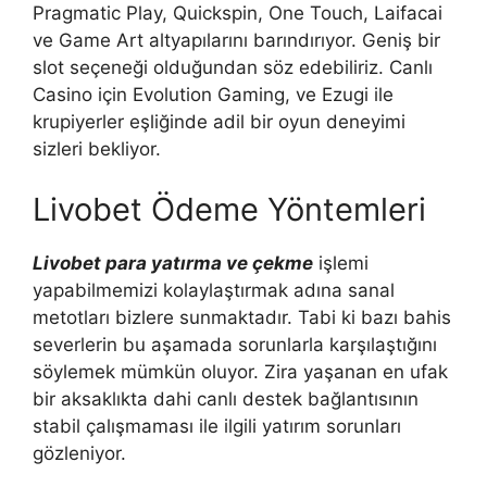
Pragmatic Play, Quickspin, One Touch, Laifacai
ve Game Art altyapılarını barındırıyor. Geniş bir
slot seçeneği olduğundan söz edebiliriz. Canlı
Casino için Evolution Gaming, ve Ezugi ile
krupiyerler eşliğinde adil bir oyun deneyimi
sizleri bekliyor.
Livobet Ödeme Yöntemleri
Livobet para yatırma ve çekme
işlemi
yapabilmemizi kolaylaştırmak adına sanal
metotları bizlere sunmaktadır. Tabi ki bazı bahis
severlerin bu aşamada sorunlarla karşılaştığını
söylemek mümkün oluyor. Zira yaşanan en ufak
bir aksaklıkta dahi canlı destek bağlantısının
stabil çalışmaması ile ilgili yatırım sorunları
gözleniyor.