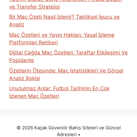
ve Transfer Stratejisi
Bir Maç Özeti Nasıl İzlenir? Taktiksel İpucu ve
Analiz
Maç Özetleri ve Yayın Hakları: Yasal İzleme
Platformları Rehberi
Dijital Çağda Maç Özetleri: Taraftar Etkileşimi Ve
Popülarite
Özetlerin Ötesinde: Maç İstatistikleri Ve Görsel
Analiz İlişkisi
Unutulmaz Anlar: Futbol Tarihinin En Çok
İzlenen Maç Özetleri
© 2026 Kaçak Güvenilir Bahis Siteleri ve Güncel
Adresleri
•