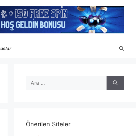
uslar
için
ara
Önerilen Siteler