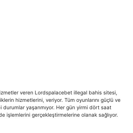
ı hizmetler veren Lordspalacebet illegal bahis sitesi,
klerin hizmetlerini, veriyor. Tüm oyunlarını güçlü ve
ibi durumlar yaşanmıyor. Her gün yirmi dört saat
lde işlemlerini gerçekleştirmelerine olanak sağlıyor.