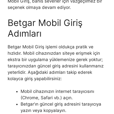
Mobil Giriş, bahis severler için vazgeçilmez bir
seçenek olmaya devam ediyor.
Betgar Mobil Giriş
Adımları
Betgar Mobil Giriş işlemi oldukça pratik ve
hızlıdır. Mobil cihazınızdan siteye erişmek için
ekstra bir uygulama yüklemenize gerek yoktur;
tarayıcınızdan güncel giriş adresini kullanmanız
yeterlidir. Aşağıdaki adımları takip ederek
kolayca giriş yapabilirsiniz:
Mobil cihazınızın internet tarayıcısını
(Chrome, Safari vb.) açın.
Betgar’ın güncel giriş adresini tarayıcıya
yazın veya kopyalayın.