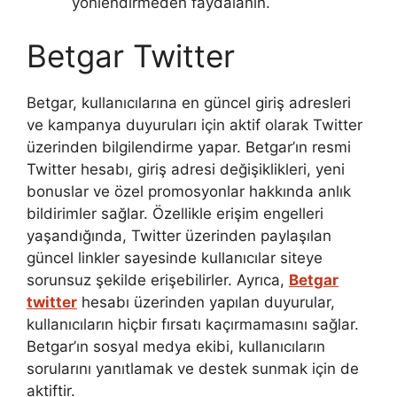
yönlendirmeden faydalanın.
Betgar Twitter
Betgar, kullanıcılarına en güncel giriş adresleri
ve kampanya duyuruları için aktif olarak Twitter
üzerinden bilgilendirme yapar. Betgar’ın resmi
Twitter hesabı, giriş adresi değişiklikleri, yeni
bonuslar ve özel promosyonlar hakkında anlık
bildirimler sağlar. Özellikle erişim engelleri
yaşandığında, Twitter üzerinden paylaşılan
güncel linkler sayesinde kullanıcılar siteye
sorunsuz şekilde erişebilirler. Ayrıca,
Betgar
twitter
hesabı üzerinden yapılan duyurular,
kullanıcıların hiçbir fırsatı kaçırmamasını sağlar.
Betgar’ın sosyal medya ekibi, kullanıcıların
sorularını yanıtlamak ve destek sunmak için de
aktiftir.