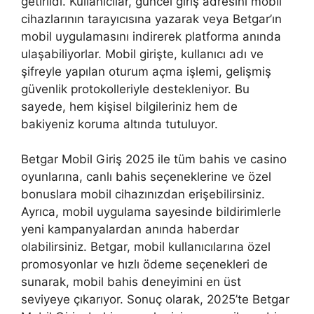
getirildi. Kullanıcılar, güncel giriş adresini mobil
cihazlarının tarayıcısına yazarak veya Betgar’ın
mobil uygulamasını indirerek platforma anında
ulaşabiliyorlar. Mobil girişte, kullanıcı adı ve
şifreyle yapılan oturum açma işlemi, gelişmiş
güvenlik protokolleriyle destekleniyor. Bu
sayede, hem kişisel bilgileriniz hem de
bakiyeniz koruma altında tutuluyor.
Betgar Mobil Giriş 2025 ile tüm bahis ve casino
oyunlarına, canlı bahis seçeneklerine ve özel
bonuslara mobil cihazınızdan erişebilirsiniz.
Ayrıca, mobil uygulama sayesinde bildirimlerle
yeni kampanyalardan anında haberdar
olabilirsiniz. Betgar, mobil kullanıcılarına özel
promosyonlar ve hızlı ödeme seçenekleri de
sunarak, mobil bahis deneyimini en üst
seviyeye çıkarıyor. Sonuç olarak, 2025’te Betgar