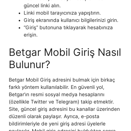
güncel linki alın.
Linki mobil tarayıcınıza yapıştırın.
Giriş ekranında kullanıcı bilgilerinizi girin.
“Giriş” butonuna tıklayarak hesabınıza
erişin.
Betgar Mobil Giriş Nasıl
Bulunur?
Betgar Mobil Giriş adresini bulmak için birkaç
farklı yöntem kullanılabilir. En güvenli yol,
Betgar’ın resmi sosyal medya hesaplarını
(özellikle Twitter ve Telegram) takip etmektir.
Site, güncel giriş adresini bu kanallar üzerinden
düzenli olarak paylaşır. Ayrıca, e-posta
bildirimleriyle de yeni giriş adresi üyelerle