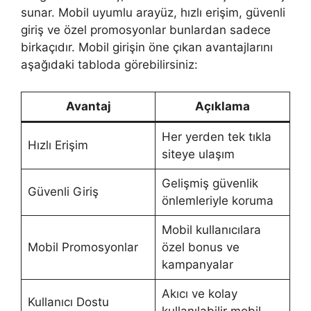
sunar. Mobil uyumlu arayüz, hızlı erişim, güvenli
giriş ve özel promosyonlar bunlardan sadece
birkaçıdır. Mobil girişin öne çıkan avantajlarını
aşağıdaki tabloda görebilirsiniz:
Avantaj
Açıklama
Her yerden tek tıkla
Hızlı Erişim
siteye ulaşım
Gelişmiş güvenlik
Güvenli Giriş
önlemleriyle koruma
Mobil kullanıcılara
Mobil Promosyonlar
özel bonus ve
kampanyalar
Akıcı ve kolay
Kullanıcı Dostu
kullanılabilir mobil