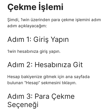
Çekme İşlemi
Şimdi, 1win üzerinden para çekme işlemini adım
adım açıklayacağım:
Adım 1: Giriş Yapın
1win hesabınıza giriş yapın.
Adım 2: Hesabınıza Git
Hesap bakiyenize gitmek için ana sayfada
bulunan “Hesap” sekmesini tıklayın.
Adım 3: Para Çekme
Seçeneği