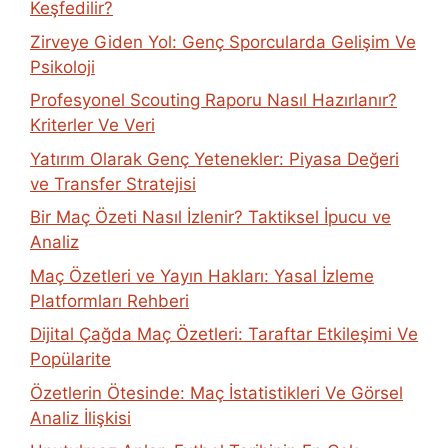
Keşfedilir?
Zirveye Giden Yol: Genç Sporcularda Gelişim Ve
Psikoloji
Profesyonel Scouting Raporu Nasıl Hazırlanır?
Kriterler Ve Veri
Yatırım Olarak Genç Yetenekler: Piyasa Değeri
ve Transfer Stratejisi
Bir Maç Özeti Nasıl İzlenir? Taktiksel İpucu ve
Analiz
Maç Özetleri ve Yayın Hakları: Yasal İzleme
Platformları Rehberi
Dijital Çağda Maç Özetleri: Taraftar Etkileşimi Ve
Popülarite
Özetlerin Ötesinde: Maç İstatistikleri Ve Görsel
Analiz İlişkisi