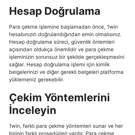
Hesap Doğrulama
Para çekme işlemine başlamadan önce, 1win
hesabınızın doğrulandığından emin olmalısınız.
Hesap doğrulama süreci, güvenlik önlemleri
açısından oldukça önemlidir ve para çekme
işleminizin sorunsuz bir şekilde gerçekleşmesini
sağlar. Hesap doğrulama işlemi için kimlik
belgelerinizi ve diğer gerekli belgeleri platforma
yüklemeniz gerekebilir.
Çekim Yöntemlerini
İnceleyin
1win, farklı para çekme yöntemleri sunar ve her
birinin farklı prosedürleri vardır. Para çekme