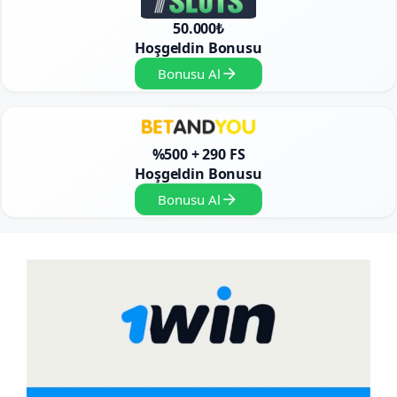
50.000₺
Hoşgeldin Bonusu
Bonusu Al
%500 + 290 FS
Hoşgeldin Bonusu
Bonusu Al