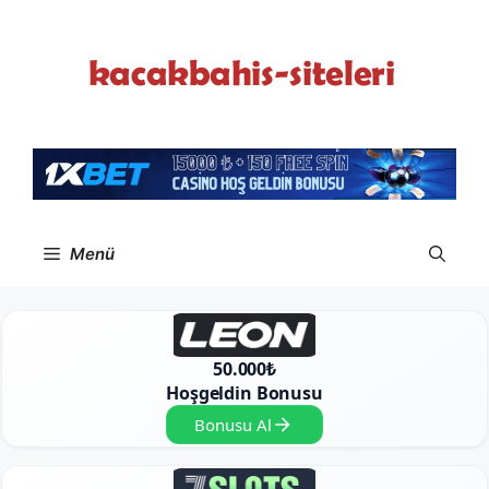
İçeriğe
atla
Menü
50.000₺
Hoşgeldin Bonusu
Bonusu Al